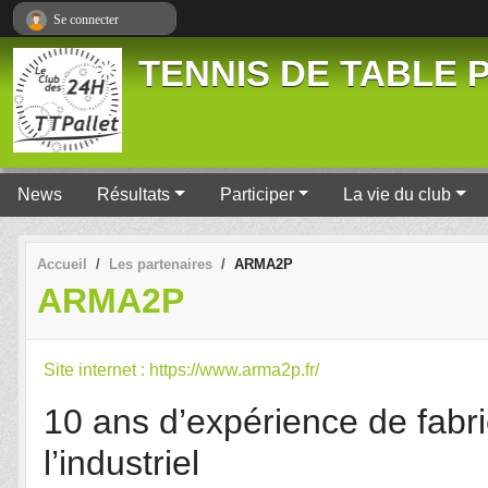
Panneau de gestion des cookies
Se connecter
TENNIS DE TABLE P
News
Résultats
Participer
La vie du club
Accueil
Les partenaires
ARMA2P
ARMA2P
Site internet : https://www.arma2p.fr/
10 ans d’expérience de fabri
l’industriel