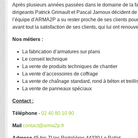
Après plusieurs années passées dans le domaine de la fa
dirigeants Patrick Grimault et Pascal Jarnoux décident d
l’équipe d’ARMA2P a su rester proche de ses clients pou
avant tout la satisfaction de ses clients, qui lui ont renou
Nos métiers :
La fabrication d’armatures sur plans
Le conseil technique
La vente de produits techniques de chantier
La vente d’accessoires de coffrage
La vente de chaînage standard, rond à béton et treill
La vente de panneaux spéciaux
Contact :
Téléphone
-
02 40 80 10 90
Mail
contact@arma2p.fr
Adresse
45 bis ZI les Roitelières 44330 Le Pallet