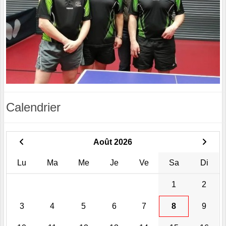
Calendrier
Août 2026
Lu
Ma
Me
Je
Ve
Sa
Di
1
2
3
4
5
6
7
8
9