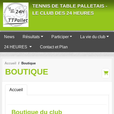
Panneau de gestion des cookies
TENNIS DE TABLE PALLETAIS -
LE CLUB DES 24 HEURES
News
Résultats
Participer
La vie du club
24 HEURES
Contact et Plan
Accueil
Boutique
BOUTIQUE
Accueil
Boutique du club