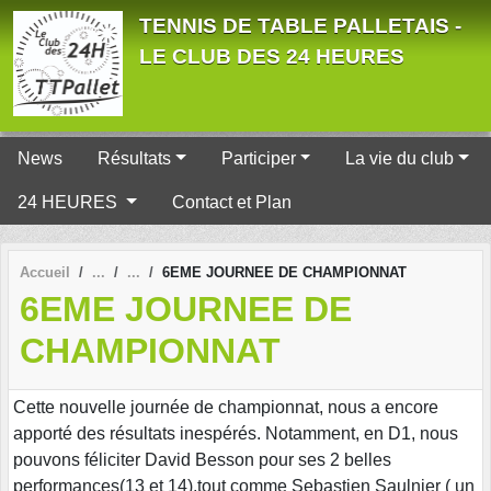
Panneau de gestion des cookies
TENNIS DE TABLE PALLETAIS -
LE CLUB DES 24 HEURES
News
Résultats
Participer
La vie du club
24 HEURES
Contact et Plan
Accueil
6EME JOURNEE DE CHAMPIONNAT
6EME JOURNEE DE
CHAMPIONNAT
Cette nouvelle journée de championnat, nous a encore
apporté des résultats inespérés. Notamment, en D1, nous
pouvons féliciter David Besson pour ses 2 belles
performances(13 et 14),tout comme Sebastien Saulnier ( un