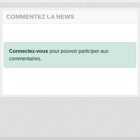
COMMENTEZ LA NEWS
Connectez-vous
pour pouvoir participer aux
commentaires.