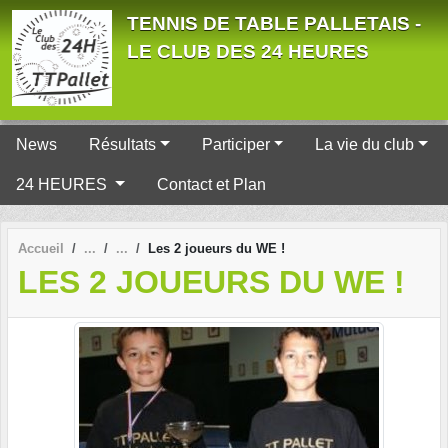
Panneau de gestion des cookies
TENNIS DE TABLE PALLETAIS -
LE CLUB DES 24 HEURES
News
Résultats
Participer
La vie du club
24 HEURES
Contact et Plan
Accueil
Les 2 joueurs du WE !
LES 2 JOUEURS DU WE !