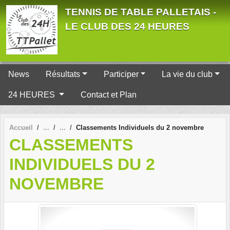
Panneau de gestion des cookies
TENNIS DE TABLE PALLETAIS -
LE CLUB DES 24 HEURES
News
Résultats
Participer
La vie du club
24 HEURES
Contact et Plan
Accueil
Classements Individuels du 2 novembre
CLASSEMENTS
INDIVIDUELS DU 2
NOVEMBRE