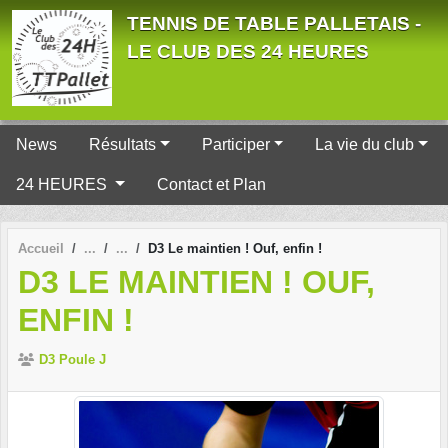
Panneau de gestion des cookies
TENNIS DE TABLE PALLETAIS -
LE CLUB DES 24 HEURES
News
Résultats
Participer
La vie du club
24 HEURES
Contact et Plan
Accueil
D3 Le maintien ! Ouf, enfin !
D3 LE MAINTIEN ! OUF,
ENFIN !
D3 Poule J