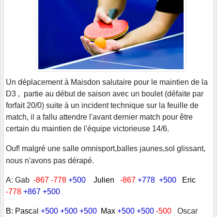
Un déplacement à Maisdon salutaire pour le maintien de la
D3 , partie au début de saison avec un boulet (défaite par
forfait 20/0) suite à un incident technique sur la feuille de
match, il a fallu attendre l'avant dernier match pour être
certain du maintien de l'équipe victorieuse 14/6.
Ouf! malgré une salle omnisport,balles jaunes,sol glissant,
nous n'avons pas dérapé.
A: Gab
-867 -778
+500
Julien
-867
+778 +500
Eric
-778
+867 +500
B: Pasc
al
+500 +500 +500
Max
+500 +500
-500
Oscar