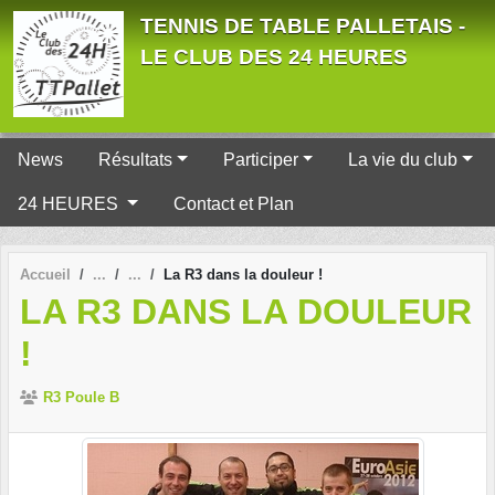
Panneau de gestion des cookies
TENNIS DE TABLE PALLETAIS -
LE CLUB DES 24 HEURES
News
Résultats
Participer
La vie du club
24 HEURES
Contact et Plan
Accueil
La R3 dans la douleur !
LA R3 DANS LA DOULEUR
!
R3 Poule B