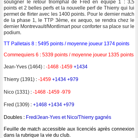
souligner le retour triomphal de Fred en équipe 1 : 3,5
points et 2 belles perfs et la nouvelle perf de Thierry qui lui
permet de flirter avec les 1400 points. Pour le dernier match
de la phase 1, le TTP 3ème, ex aequo, se rendra chez le
dernier Montrevault/Montlimart pour conforter sa place sur le
podium.
TT Palletais 8 : 5495 points / moyenne joueur 1374 points
Commequiers 6 : 5339 points / moyenne joueur 1335 points
Jean-Yves (1464) :
-1468
-1459
+1434
Thierry (1391) :
-1459
+1434 +979
Nico (1331) :
-1468
-1459
-979
Fred (1309) :
+1468 +
1434
+979
Doubles :
Fred/Jean-Yves et
Nico/Thierry gagnés
Feuille de match accessible aux licenciés après connexion
dans la rubrique la vie du club.