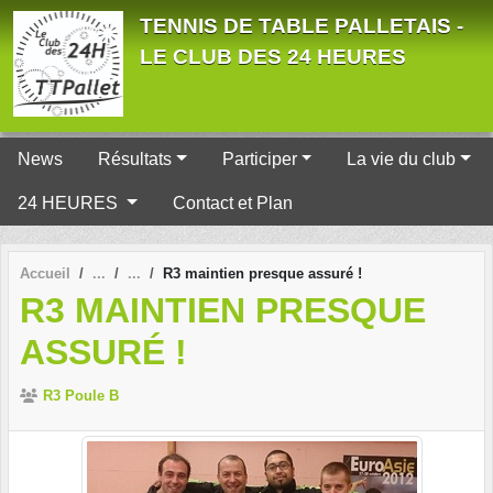
Panneau de gestion des cookies
TENNIS DE TABLE PALLETAIS -
LE CLUB DES 24 HEURES
News
Résultats
Participer
La vie du club
24 HEURES
Contact et Plan
Accueil
R3 maintien presque assuré !
R3 MAINTIEN PRESQUE
ASSURÉ !
R3 Poule B