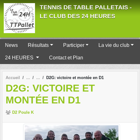
Panneau de gestion des cookies
TENNIS DE TABLE PALLETAIS -
LE CLUB DES 24 HEURES
News
Résultats
Participer
La vie du club
24 HEURES
Contact et Plan
Accueil
D2G: victoire et montée en D1
D2G: VICTOIRE ET
MONTÉE EN D1
D2 Poule K