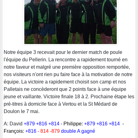
Notre équipe 3 recevait pour le dernier match de poule
l'équipe du Pellerin. La rencontre a rapidement tourné en
notre faveur et malgré une première opposition remportée,
nos visiteurs n'ont rien pu faire face à la motivation de notre
équipe. La victoire a rapidement choisit son camp et nos
Palletais ne concèderont que 2 points face à une équipe
jeune et vaillante. Victoire finale 18 à 2. Prochaine étape les
pré-titres à domicile face à Vertou et la St Médard de
Doulon le 7 mai.
A: David
+879 +816 +814 -
Philippe:
+879 +816 +814
-
François:
+816
- 814 -879
double A gagné