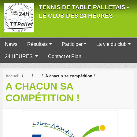
Panneau de gestion des cookies
TENNIS DE TABLE PALLETAIS -
LE CLUB DES 24 HEURES
News
Résultats
Participer
La vie du club
24 HEURES
Contact et Plan
Accueil
A chacun sa compétition !
A CHACUN SA
COMPÉTITION !