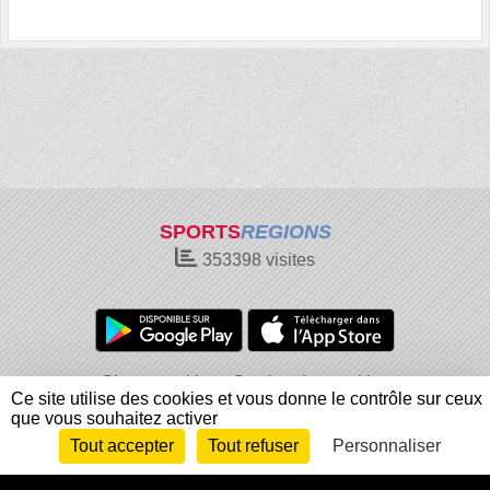
SPORTS
REGIONS
353398
visites
Charte cookies
Gestion des cookies
Ce site utilise des cookies et vous donne le contrôle sur ceux
Informations légales
Signaler un contenu inapproprié
que vous souhaitez activer
Tout accepter
Tout refuser
Personnaliser
Envie de participer ?
Connexion