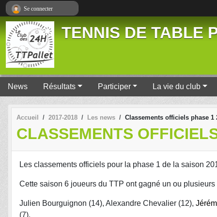
Panneau de gestion des cookies
Se connecter
TENNIS DE TABLE P
News
Résultats
Participer
La vie du club
Accueil
2017-2018
Les news
Classements officiels phase 1
CLASSEMENTS OFFICIELS 
Les classements officiels pour la phase 1 de la saison 201
Cette saison 6 joueurs du TTP ont gagné un ou plusieurs c
Julien Bourguignon (14), Alexandre Chevalier (12),
Jérém
(7).