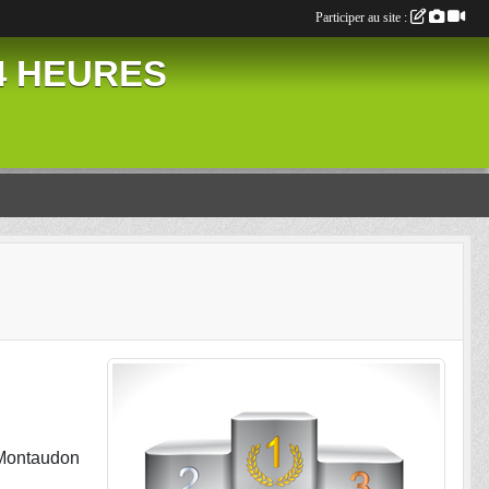
Participer au site :
24 HEURES
t Montaudon