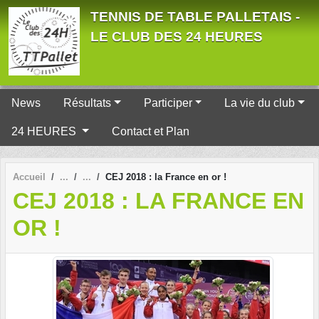
Panneau de gestion des cookies
TENNIS DE TABLE PALLETAIS -
LE CLUB DES 24 HEURES
News
Résultats
Participer
La vie du club
24 HEURES
Contact et Plan
Accueil
CEJ 2018 : la France en or !
CEJ 2018 : LA FRANCE EN
OR !