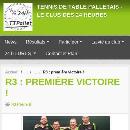
Panneau de gestion des cookies
TENNIS DE TABLE PALLETAIS -
LE CLUB DES 24 HEURES
News
Résultats
Participer
La vie du club
24 HEURES
Contact et Plan
Accueil
R3 : première victoire !
R3 : PREMIÈRE VICTOIRE
!
R3 Poule B