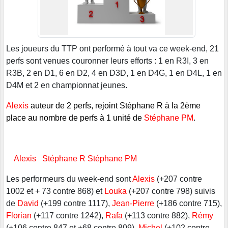
Les joueurs du TTP ont performé à tout va ce week-end, 21
perfs sont venues couronner leurs efforts : 1 en R3I, 3 en
R3B, 2 en D1, 6 en D2, 4 en D3D, 1 en D4G, 1 en D4L, 1 en
D4M et 2 en championnat jeunes.
Alexis
auteur de 2
perfs, rejoint Stéphane R à la 2ème
place au nombre de perfs à 1 unité de
Stéphane PM
.
Alexis Stéphane R Stéphane PM
Les performeurs du week-end sont
Alexis
(+207 contre
1002 et + 73 contre 868) et
Louka
(+207 contre 798) suivis
de
David
(+199 contre 1117),
Jean-Pierre
(+186 contre 715),
Florian
(+117 contre 1242),
Rafa
(+113 contre 882),
Rémy
(+106 contre 847 et +68 contre 809),
Michel
(+102 contre