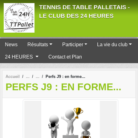
Panneau de gestion des cookies
TENNIS DE TABLE PALLETAIS -
LE CLUB DES 24 HEURES
News
Résultats
Participer
La vie du club
24 HEURES
Contact et Plan
Accueil
Perfs J9 : en forme...
PERFS J9 : EN FORME...