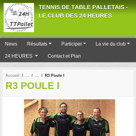
Panneau de gestion des cookies
TENNIS DE TABLE PALLETAIS -
LE CLUB DES 24 HEURES
News
Résultats
Participer
La vie du club
24 HEURES
Contact et Plan
Accueil
R3 Poule I
R3 POULE I