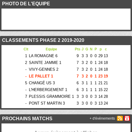
PHOTO DE L'EQUIPE
CLASSEMENTS PHASE 2 2019-2020
Clt
Equipe
Pts
J
G
N
P
p
c
1
LA ROMAGNE 6
9
3
3
0
0
29
13
2
SAINTE JAMME 1
7
3
2
0
1
24
18
-
VIVY-GENNES 2
7
3
2
0
1
24
18
-
LE PALLET 1
7
3
2
0
1
23
19
5
CHANGÉ US 3
6
3
1
1
1
21
21
-
L'HERBERGEMENT 1
6
3
1
1
1
15
22
7
PLESSIS GRAMMOIRE 1
3
3
0
0
3
14
28
-
PONT ST MARTIN 3
3
3
0
0
3
13
24
PROCHAINS MATCHS
+ d'évènements