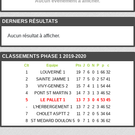
Aucun évènement à afficher.
DERNIERS RÉSULTATS
Aucun résultat à afficher.
CLASSEMENTS PHASE 1 2019-2020
Clt
Equipe
Pts
J
G
N
P
p
c
1
LOUVERNÉ 1
19
7
6
0
1
66
32
2
SAINTE JAMME 1
17
7
5
0
2
57
41
3
VIVY-GENNES 2
15
7
4
1
1
54
44
4
PONT ST MARTIN 3
14
7
3
1
3
46
52
5
LE PALLET 1
13
7
3
0
4
53
45
-
L'HERBERGEMENT 1
13
7
2
2
3
46
52
7
CHOLET ASPTT 2
11
7
2
0
5
34
64
8
ST MEDARD DOULON 5
9
7
1
0
6
36
62