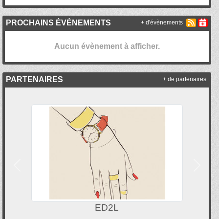
PROCHAINS ÉVÉNEMENTS
+ d'évènements
Aucun évènement à afficher.
PARTENAIRES
+ de partenaires
Précedent
Suivan
ED2L