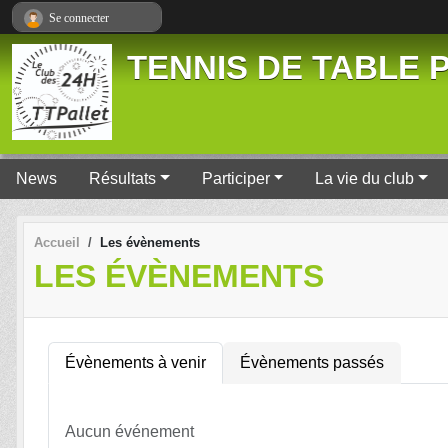
Panneau de gestion des cookies
Se connecter
TENNIS DE TABLE P
News
Résultats
Participer
La vie du club
Accueil
Les évènements
LES ÉVÈNEMENTS
Évènements à venir
Évènements passés
Aucun événement