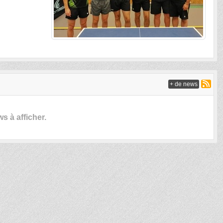
+ de news
 à afficher.