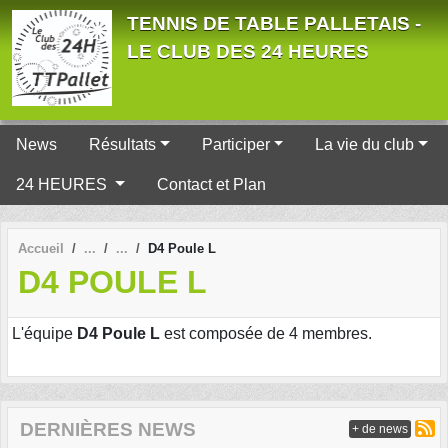
Panneau de gestion des cookies
TENNIS DE TABLE PALLETAIS -
LE CLUB DES 24 HEURES
News
Résultats
Participer
La vie du club
24 HEURES
Contact et Plan
Accueil
D4 Poule L
D4 POULE L
L'équipe
D4 Poule L
est composée de 4 membres.
DERNIÈRES NEWS
+ de news