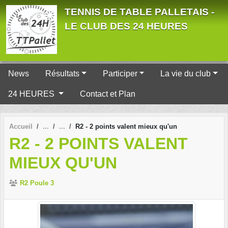
Panneau de gestion des cookies
TENNIS DE TABLE PALLETAIS -
LE CLUB DES 24 HEURES
News
Résultats
Participer
La vie du club
24 HEURES
Contact et Plan
Accueil
R2 - 2 points valent mieux qu'un
R2 - 2 POINTS VALENT
MIEUX QU'UN
R2 Poule 3