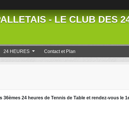
ALLETAIS - LE CLUB DES 
24 HEURES
Contact et Plan
es 36èmes 24 heures de Tennis de Table et rendez-vous le 1e