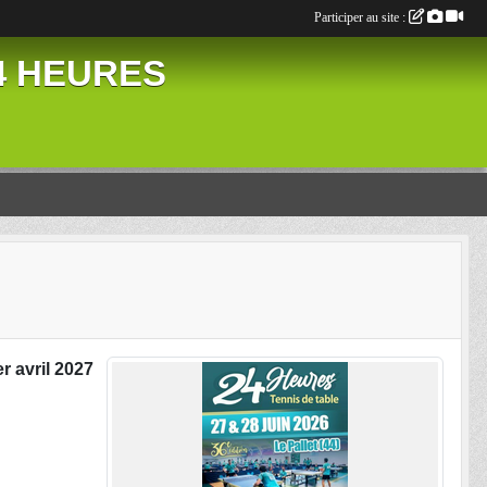
Participer au site :
24 HEURES
r avril 2027