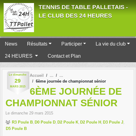
Panneau de gestion des cookies
TENNIS DE TABLE PALLETAIS -
LE CLUB DES 24 HEURES
News
Résultats
Participer
La vie du club
24 HEURES
Contact et Plan
Le
dimanche
Accueil
29
6ème journée de championnat sénior
MARS
2015
6ÈME JOURNÉE DE
CHAMPIONNAT SÉNIOR
Le
dimanche
29
mars
2015
R3 Poule B
D0 Poule D
D2 Poule K
D2 Poule H
D3 Poule J
D5 Poule B