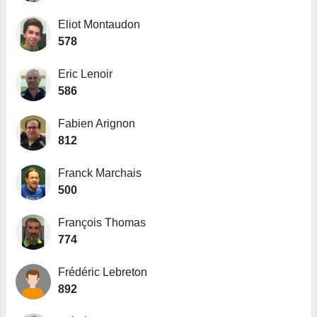
Eliot Montaudon
578
Eric Lenoir
586
Fabien Arignon
812
Franck Marchais
500
François Thomas
774
Frédéric Lebreton
892