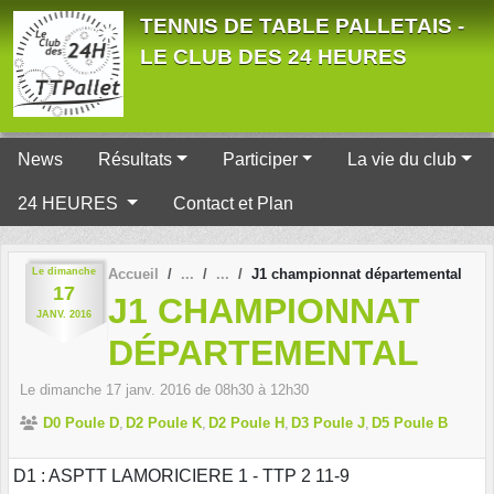
Panneau de gestion des cookies
TENNIS DE TABLE PALLETAIS -
LE CLUB DES 24 HEURES
News
Résultats
Participer
La vie du club
24 HEURES
Contact et Plan
Le
dimanche
Accueil
J1 championnat départemental
17
J1 CHAMPIONNAT
JANV.
2016
DÉPARTEMENTAL
Le
dimanche
17
janv.
2016
de 08h30 à 12h30
D0 Poule D
D2 Poule K
D2 Poule H
D3 Poule J
D5 Poule B
D1 : ASPTT LAMORICIERE 1 - TTP 2 11-9