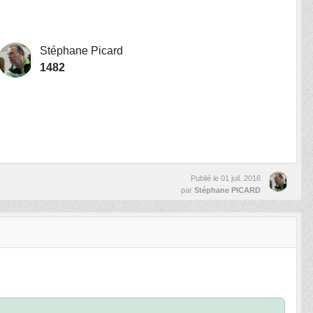
Stéphane Picard
1482
Publié le
01 juil. 2016
par
Stéphane PICARD