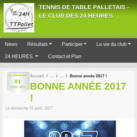
Panneau de gestion des cookies
TENNIS DE TABLE PALLETAIS -
LE CLUB DES 24 HEURES
News
Résultats
Participer
La vie du club
24 HEURES
Contact et Plan
Le
dimanche
Accueil
Bonne année 2017 !
01
BONNE ANNÉE 2017
JANV.
2017
!
Le
dimanche
01
janv.
2017