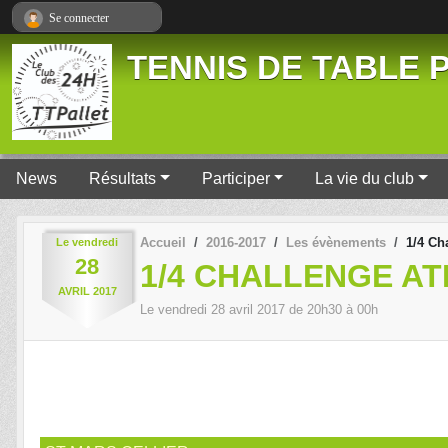
Panneau de gestion des cookies
Se connecter
TENNIS DE TABLE P
News
Résultats
Participer
La vie du club
Accueil
2016-2017
Les évènements
1/4 Ch
Le
vendredi
28
1/4 CHALLENGE A
AVRIL
2017
Le
vendredi
28
avril
2017
de 20h30 à 00h