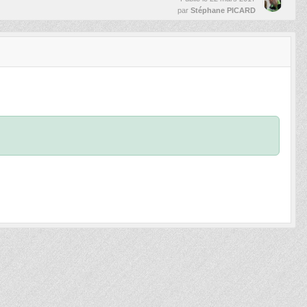
par
Stéphane PICARD