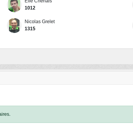
Elie Chenais
1012
Nicolas Grelet
1315
ires.