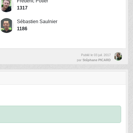
Frédéric Potier
1317
Sébastien Saulnier
1186
Publié le
03 juil. 2017
par
Stéphane PICARD