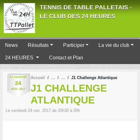
Panneau de gestion des cookies
TENNIS DE TABLE PALLETAIS -
LE CLUB DES 24 HEURES
News
Résultats
Participer
La vie du club
24 HEURES
Contact et Plan
Le
vendredi
Accueil
J1 Challenge Atlantique
24
J1 CHALLENGE
NOV.
2017
ATLANTIQUE
Le
vendredi
24
nov.
2017
de 20h30 à 00h