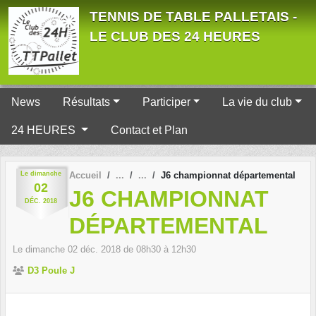
Panneau de gestion des cookies
TENNIS DE TABLE PALLETAIS -
LE CLUB DES 24 HEURES
News
Résultats
Participer
La vie du club
24 HEURES
Contact et Plan
Le
dimanche
Accueil
J6 championnat départemental
02
J6 CHAMPIONNAT
DÉC.
2018
DÉPARTEMENTAL
Le
dimanche
02
déc.
2018
de 08h30 à 12h30
D3 Poule J