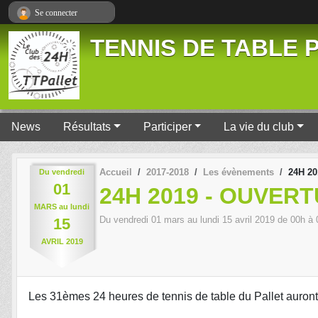
Panneau de gestion des cookies
Se connecter
TENNIS DE TABLE P
News
Résultats
Participer
La vie du club
Accueil
2017-2018
Les évènements
24H 20
Du
vendredi
01
24H 2019 - OUVER
MARS
au
lundi
Du
vendredi
01
mars
au
lundi
15
avril
2019
de 00h à 
15
AVRIL
2019
Les 31èmes 24 heures de tennis de table du Pallet auront