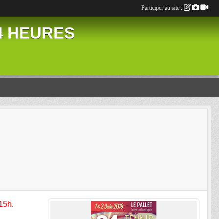
Participer au site :
24 HEURES
 15h
.