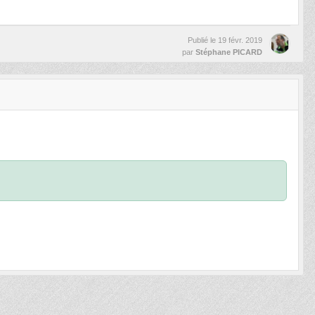
Publié le
19 févr. 2019
par
Stéphane PICARD