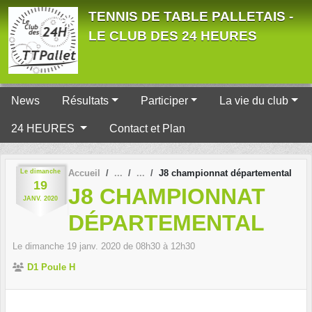
Panneau de gestion des cookies
TENNIS DE TABLE PALLETAIS -
LE CLUB DES 24 HEURES
News
Résultats
Participer
La vie du club
24 HEURES
Contact et Plan
Le
dimanche
Accueil
J8 championnat départemental
19
J8 CHAMPIONNAT
JANV.
2020
DÉPARTEMENTAL
Le
dimanche
19
janv.
2020
de 08h30 à 12h30
D1 Poule H