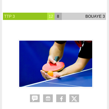
TTP 3
12
8
BOUAYE 3