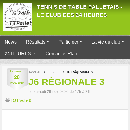
Panneau de gestion des cookies
TENNIS DE TABLE PALLETAIS -
LE CLUB DES 24 HEURES
News
Résultats
Participer
La vie du club
24 HEURES
Contact et Plan
Le
samedi
Accueil
J6 Régionale 3
28
J6 RÉGIONALE 3
NOV.
2020
Le
samedi
28
nov.
2020
de 17h à 21h
R3 Poule B