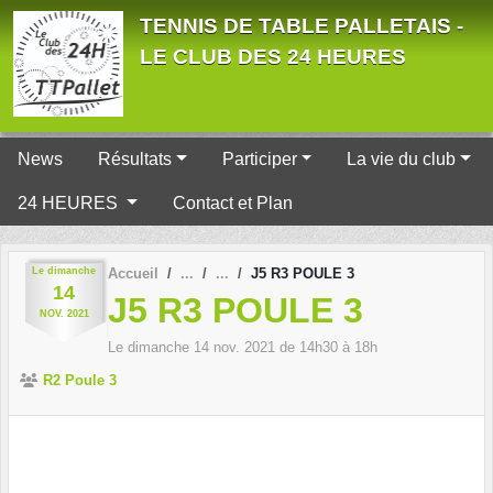
Panneau de gestion des cookies
TENNIS DE TABLE PALLETAIS -
LE CLUB DES 24 HEURES
News
Résultats
Participer
La vie du club
24 HEURES
Contact et Plan
Le
dimanche
Accueil
J5 R3 POULE 3
14
J5 R3 POULE 3
NOV.
2021
Le
dimanche
14
nov.
2021
de 14h30 à 18h
R2 Poule 3