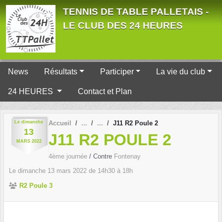
Panneau de gestion des cookies
TENNIS DE TABLE PALLETAIS -
LE CLUB DES 24 HEURES
News
Résultats
Participer
La vie du club
24 HEURES
Contact et Plan
Le
dimanche
Accueil
J11 R2 Poule 2
13
J11 R2 POULE 2
MARS
2022
4ème journée
/ Contre
Fontenay
Le
dimanche
13
mars
2022
de 14h30 à 18h
R2 Poule 3