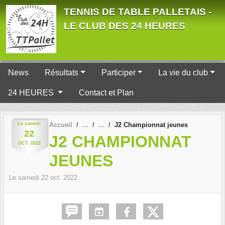
Panneau de gestion des cookies
TENNIS DE TABLE PALLETAIS -
LE CLUB DES 24 HEURES
News
Résultats
Participer
La vie du club
24 HEURES
Contact et Plan
Le
samedi
Accueil
J2 Championnat jeunes
22
J2 CHAMPIONNAT
OCT.
2022
JEUNES
Le
samedi
22
oct.
2022