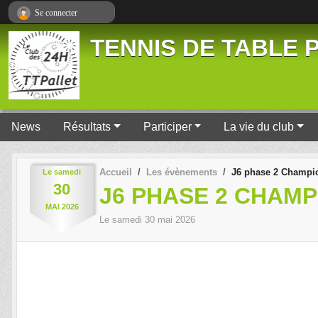
Panneau de gestion des cookies
Se connecter
TENNIS DE TABLE P
News
Résultats
Participer
La vie du club
Accueil
Les évènements
J6 phase 2 Champi
Le
samedi
30
J6 PHASE 2 CHAM
MAI
2026
Le
samedi
30
mai
2026