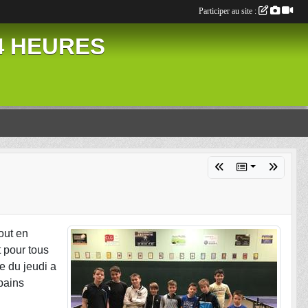
Participer au site :
24 HEURES
out en
t pour tous
e du jeudi a
opains