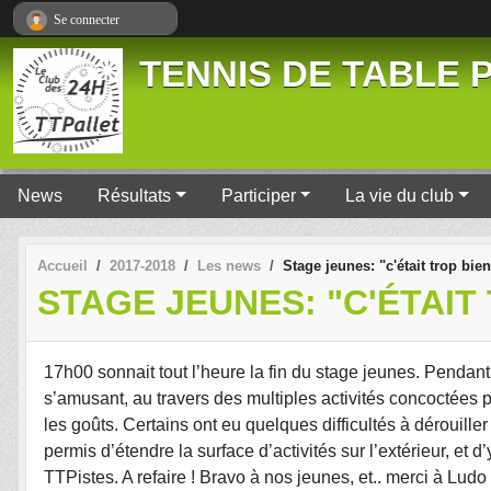
Panneau de gestion des cookies
Se connecter
TENNIS DE TABLE P
News
Résultats
Participer
La vie du club
Accueil
2017-2018
Les news
Stage jeunes: "c'était trop bien
STAGE JEUNES: "C'ÉTAIT 
17h00 sonnait tout l’heure la fin du stage jeunes. Pendant 
s’amusant, au travers des multiples activités concoctées pa
les goûts. Certains ont eu quelques difficultés à dérouill
permis d’étendre la surface d’activités sur l’extérieur, et
TTPistes. A refaire ! Bravo à nos jeunes, et.. merci à Ludo 