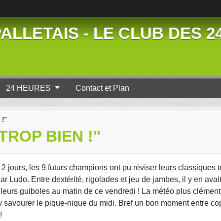
ALLETAIS - LE CLUB DES 
24 HEURES
Contact et Plan
 !"
TROP BIEN !"
2 jours, les 9 futurs champions ont pu réviser leurs classiques t
r Ludo. Entre dextérité, rigolades et jeu de jambes, il y en avai
er leurs guiboles au matin de ce vendredi ! La météo plus clément
 d’y savourer le pique-nique du midi. Bref un bon moment entre c
!