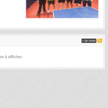
+ de news
 à afficher.