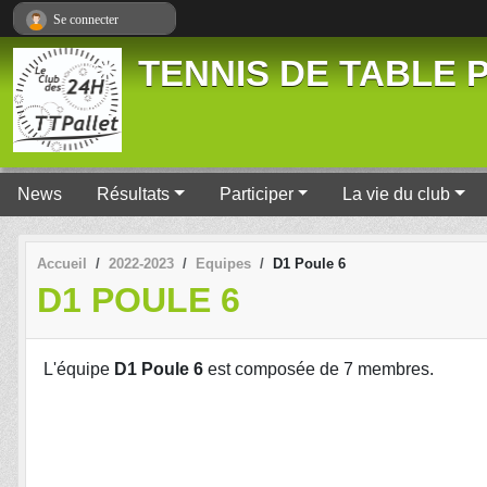
Panneau de gestion des cookies
Se connecter
TENNIS DE TABLE P
News
Résultats
Participer
La vie du club
Accueil
2022-2023
Equipes
D1 Poule 6
D1 POULE 6
L'équipe
D1 Poule 6
est composée de 7 membres.