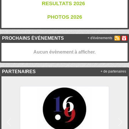
RESULTATS 202
6
PHOTOS 2026
PROCHAINS ÉVÉNEMENTS
+ d'évènements
Aucun évènement à afficher.
PARTENAIRES
+ de partenaires
Précedent
Suiv