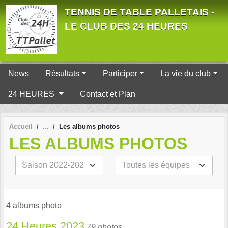
Panneau de gestion des cookies
TENNIS DE TABLE PALLETAIS -
LE CLUB DES 24 HEURES
News
Résultats
Participer
La vie du club
24 HEURES
Contact et Plan
Accueil
Les albums photos
LES ALBUMS PHOTOS
4 albums photo
24 Heures 2023
79 photos