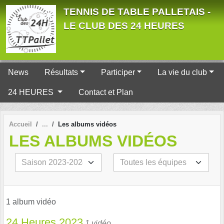
Panneau de gestion des cookies
TENNIS DE TABLE PALLETAIS -
LE CLUB DES 24 HEURES
News
Résultats
Participer
La vie du club
24 HEURES
Contact et Plan
Accueil
Les albums vidéos
LES ALBUMS VIDÉOS
1 album vidéo
24 Heures 2023
1 vidéo