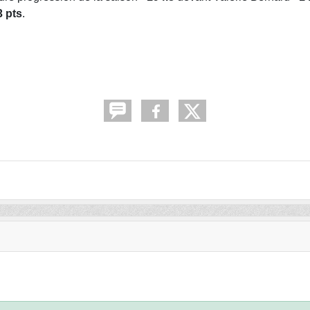
 pts
.