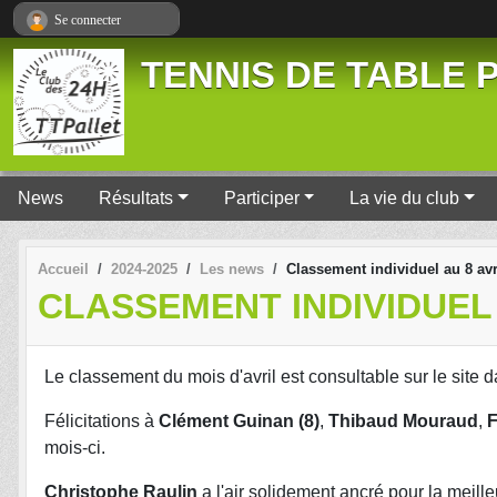
Panneau de gestion des cookies
Se connecter
TENNIS DE TABLE P
News
Résultats
Participer
La vie du club
Accueil
2024-2025
Les news
Classement individuel au 8 avr
CLASSEMENT INDIVIDUEL 
Le classement du mois d'avril est consultable sur le site d
Félicitations à
Clément Guinan (8)
,
Thibaud Mouraud
,
F
mois-ci.
Christophe Raulin
a l'air solidement ancré pour la meill