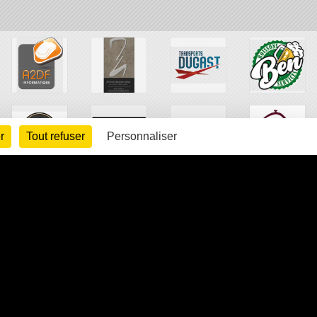
r
Tout refuser
Personnaliser
arte cookies
Gestion des cookies
s légales
Signaler un contenu inapproprié