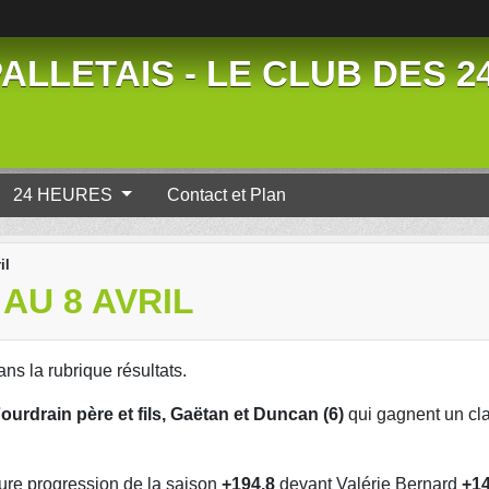
ALLETAIS - LE CLUB DES 
24 HEURES
Contact et Plan
il
AU 8 AVRIL
ans la rubrique résultats.
ourdrain père et fils, Gaëtan et Duncan (6)
qui gagnent un cl
eure progression de la saison
+194.8
devant Valérie Bernard
+1