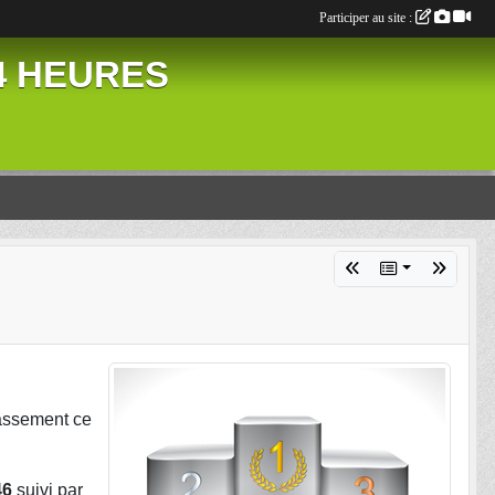
Participer au site :
24 HEURES
assement ce
46
suivi par