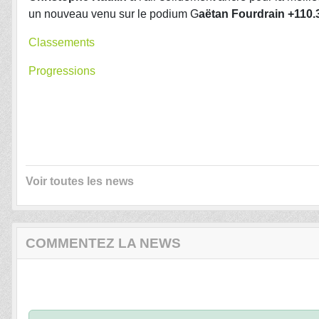
un nouveau venu sur le podium G
aëtan Fourdrain
+110.3
Classements
Progressions
Voir toutes les news
COMMENTEZ LA NEWS