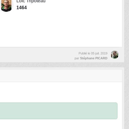
Loïc Tripoteau
1464
Publié le
05 juil. 2019
par
Stéphane PICARD