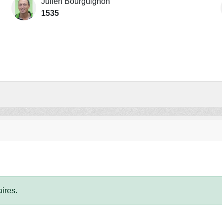
Julien Bourguignon
1535
ires.