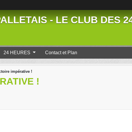
ALLETAIS - LE CLUB DES 
24 HEURES
Contact et Plan
ctoire impérative !
RATIVE !