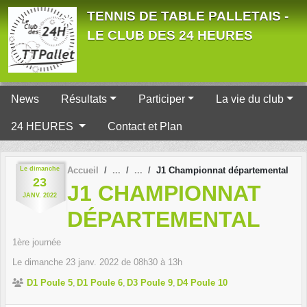
Panneau de gestion des cookies
TENNIS DE TABLE PALLETAIS -
LE CLUB DES 24 HEURES
News
Résultats
Participer
La vie du club
24 HEURES
Contact et Plan
Le
dimanche
Accueil
J1 Championnat départemental
23
J1 CHAMPIONNAT
JANV.
2022
DÉPARTEMENTAL
1ère journée
Le
dimanche
23
janv.
2022
de 08h30 à 13h
D1 Poule 5
D1 Poule 6
D3 Poule 9
D4 Poule 10