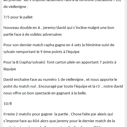
au premier set s’impose facilement face à la féminine (Géraldine 716)
de viellevigne .
7/5 pour le pallet
Nouveau double en A , jeremy/david qui s’incline malgré une bon
partie face à de solides adversaires
Pour son dernier match rapha gagne en 4 sets la féminine suivi de
sylvain remportant le 9 ème points à l’équipe
Pour la B (rapha/sylvain) font carton plein en apportant 7 points à
léquipe
David enchaine face au numéro 1 de viellevigne , et nous apporte le
point du match nul . Encouragé par toute l’équipe et la r3 , notre david
nous offre un bon spectacle en gagnant à la belle.
10/8
Il reste 2 matchs pour gagner la partie . Chose faite par alexis qui
s’impose face au 604 alors que jeremy pour le dernier match de la