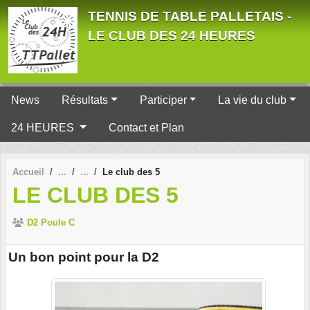
Panneau de gestion des cookies
TENNIS DE TABLE PALLETAIS -
LE CLUB DES 24 HEURES
News
Résultats
Participer
La vie du club
24 HEURES
Contact et Plan
Accueil
Le club des 5
LE CLUB DES 5
D2 Poule C
Un bon point pour la D2