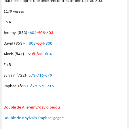
matinée et après une belle rencontre s’incline face au 803.
11/9 yessss
En A
Jeremy (853) -
604
-
908-803
David (953)-
803
-
604
-
908
Alexis (841)
-
908-803
-
604
En B
Sylvain (722)-
573-716-679
Raphael (812)-
679-573-716
Double de A jeremy/david perdu
Double de B sylvain /raphael gagné