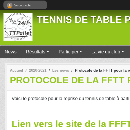
Panneau de gestion des cookies
Se connecter
TENNIS DE TABLE P
News
Résultats
Participer
La vie du club
Accueil
2020-2021
Les news
Protocole de la FFTT pour la r
PROTOCOLE DE LA FFTT 
Voici le protocole pour la reprise du tennis de table à parti
Lien vers le site de la FFF