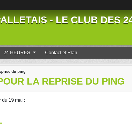
ALLETAIS - LE CLUB DES 
24 HEURES
Contact et Plan
eprise du ping
POUR LA REPRISE DU PING
r du 19 mai :
T