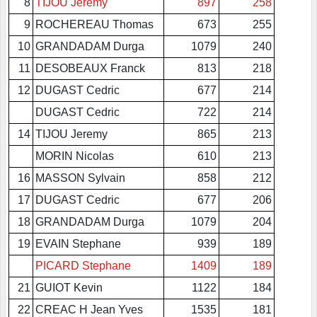
8
TIJOU Jeremy
897
258
9
ROCHEREAU Thomas
673
255
10
GRANDADAM Durga
1079
240
11
DESOBEAUX Franck
813
218
12
DUGAST Cedric
677
214
DUGAST Cedric
722
214
14
TIJOU Jeremy
865
213
MORIN Nicolas
610
213
16
MASSON Sylvain
858
212
17
DUGAST Cedric
677
206
18
GRANDADAM Durga
1079
204
19
EVAIN Stephane
939
189
PICARD Stephane
1409
189
21
GUIOT Kevin
1122
184
22
CREAC H Jean Yves
1535
181