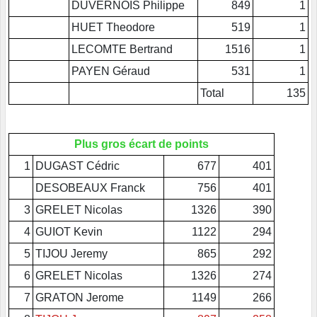
DUVERNOIS Philippe
849
1
HUET Theodore
519
1
LECOMTE Bertrand
1516
1
PAYEN Géraud
531
1
Total
135
Plus gros écart de points
1
DUGAST Cédric
677
401
DESOBEAUX Franck
756
401
3
GRELET Nicolas
1326
390
4
GUIOT Kevin
1122
294
5
TIJOU Jeremy
865
292
6
GRELET Nicolas
1326
274
7
GRATON Jerome
1149
266