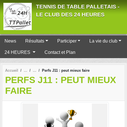
Panneau de gestion des cookies
TENNIS DE TABLE PALLETAIS -
LE CLUB DES 24 HEURES
News
Résultats
Participer
La vie du club
24 HEURES
Contact et Plan
Accueil
Perfs J11 : peut mieux faire
PERFS J11 : PEUT MIEUX
FAIRE