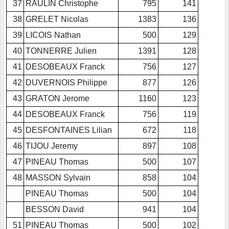
37
RAULIN Christophe
795
141
38
GRELET Nicolas
1383
136
39
LICOIS Nathan
500
129
40
TONNERRE Julien
1391
128
41
DESOBEAUX Franck
756
127
42
DUVERNOIS Philippe
877
126
43
GRATON Jerome
1160
123
44
DESOBEAUX Franck
756
119
45
DESFONTAINES Lilian
672
118
46
TIJOU Jeremy
897
108
47
PINEAU Thomas
500
107
48
MASSON Sylvain
858
104
PINEAU Thomas
500
104
BESSON David
941
104
51
PINEAU Thomas
500
102