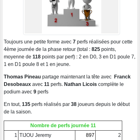
Toujours une petite forme avec
7
perfs réalisées pour cette
4ème journée de la phase retour (total :
825
points,
moyenne de
118
points par perf) : 2 en D0, 3 en D1 poule 7,
1 en D1 poule 8 et 1 en jeune.
Thomas Pineau
partage maintenant la tête avec
Franck
Desobeaux
avec
11
perfs.
Nathan Licois
complète le
podium avec
9
perfs
En tout,
135
perfs réalisés par
38
joueurs depuis le début
de la saison.
Nombre de perfs journée 11
1
TIJOU Jeremy
897
2