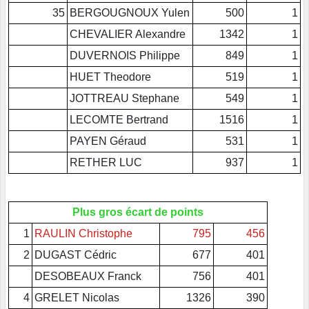
35
BERGOUGNOUX Yulen
500
1
CHEVALIER Alexandre
1342
1
DUVERNOIS Philippe
849
1
HUET Theodore
519
1
JOTTREAU Stephane
549
1
LECOMTE Bertrand
1516
1
PAYEN Géraud
531
1
RETHER LUC
937
1
Plus gros écart de points
1
RAULIN Christophe
795
456
2
DUGAST Cédric
677
401
DESOBEAUX Franck
756
401
4
GRELET Nicolas
1326
390