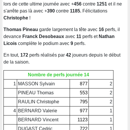
lors de cette ultime journée avec +
456
contre
1251
et il ne
s'arrête pas là avec +
390
contre
1185.
Félicitations
Christophe
!
Thomas Pineau
garde largement la tête
avec
16
perfs, il
devance
Franck Desobeaux
avec
11
perfs et
Nathan
Licois
complète le podium avec
9
perfs.
En tout,
172
perfs réalisés par
42
joueurs depuis le début
de la saison.
Nombre de perfs journée 14
1
MASSON Sylvain
877
2
PINEAU Thomas
553
2
RAULIN Christophe
795
2
4
BERNARD Valerie
977
1
BERNARD Vincent
1123
1
DUGAST Cedric
722
1