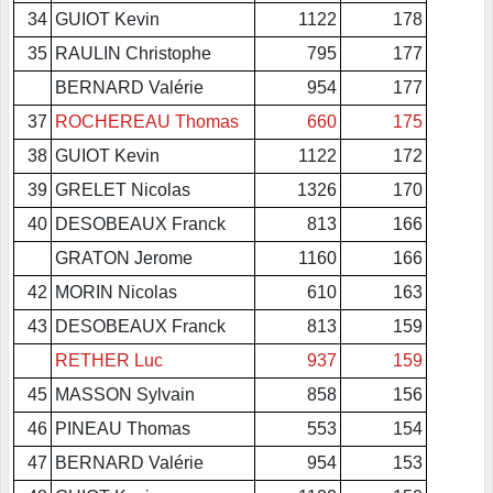
34
GUIOT Kevin
1122
178
35
RAULIN Christophe
795
177
BERNARD Valérie
954
177
37
ROCHEREAU Thomas
660
175
38
GUIOT Kevin
1122
172
39
GRELET Nicolas
1326
170
40
DESOBEAUX Franck
813
166
GRATON Jerome
1160
166
42
MORIN Nicolas
610
163
43
DESOBEAUX Franck
813
159
RETHER Luc
937
159
45
MASSON Sylvain
858
156
46
PINEAU Thomas
553
154
47
BERNARD Valérie
954
153