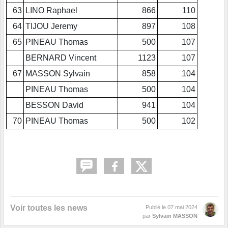
63
LINO Raphael
866
110
64
TIJOU Jeremy
897
108
65
PINEAU Thomas
500
107
BERNARD Vincent
1123
107
67
MASSON Sylvain
858
104
PINEAU Thomas
500
104
BESSON David
941
104
70
PINEAU Thomas
500
102
Voir toutes les news
Publié le
07 mai 2024
par
Sylvain MASSON