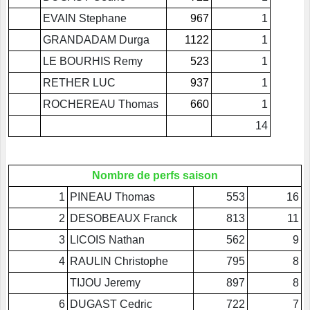
EVAIN Stephane
967
1
GRANDADAM Durga
1122
1
LE BOURHIS Remy
523
1
RETHER LUC
937
1
ROCHEREAU Thomas
660
1
14
Nombre de perfs saison
1
PINEAU Thomas
553
16
2
DESOBEAUX Franck
813
11
3
LICOIS Nathan
562
9
4
RAULIN Christophe
795
8
TIJOU Jeremy
897
8
6
DUGAST Cedric
722
7