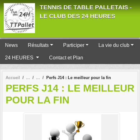
Panneau de gestion des cookies
TENNIS DE TABLE PALLETAIS -
LE CLUB DES 24 HEURES
News
Résultats
Participer
La vie du club
24 HEURES
Contact et Plan
Accueil
Perfs J14 : Le meilleur pour la fin
PERFS J14 : LE MEILLEUR
POUR LA FIN