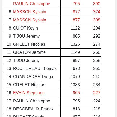
RAULIN Christophe
795
390
6
MASSON Sylvain
877
374
7
MASSON Sylvain
877
308
8
GUIOT Kevin
1122
294
9
TIJOU Jeremy
865
292
10
GRELET Nicolas
1326
274
11
GRATON Jerome
1149
266
12
TIJOU Jeremy
897
258
13
ROCHEREAU Thomas
673
255
14
GRANDADAM Durga
1079
240
15
GRELET Nicolas
1383
234
16
EVAIN Stephane
965
227
17
RAULIN Christophe
795
224
18
DESOBEAUX Franck
813
218