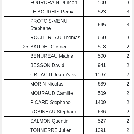
FOURDRAIN Duncan
500
3
LE BOURHIS Remy
523
3
PROTOIS-MENU
645
3
Stephane
ROCHEREAU Thomas
660
3
25
BAUDEL Clément
518
2
BENUREAU Mathis
500
2
BESSON David
941
2
CREAC H Jean Yves
1537
2
MORIN Nicolas
639
2
MOURAUD Camille
509
2
PICARD Stephane
1409
2
ROBINEAU Stephane
636
2
SALMON Quentin
527
2
TONNERRE Julien
1391
2