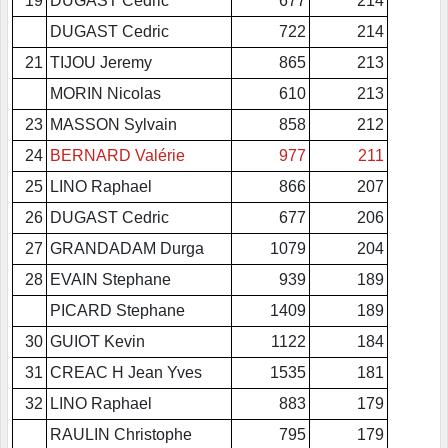
19
DUGAST Cedric
677
214
DUGAST Cedric
722
214
21
TIJOU Jeremy
865
213
MORIN Nicolas
610
213
23
MASSON Sylvain
858
212
24
BERNARD Valérie
977
211
25
LINO Raphael
866
207
26
DUGAST Cedric
677
206
27
GRANDADAM Durga
1079
204
28
EVAIN Stephane
939
189
PICARD Stephane
1409
189
30
GUIOT Kevin
1122
184
31
CREAC H Jean Yves
1535
181
32
LINO Raphael
883
179
RAULIN Christophe
795
179