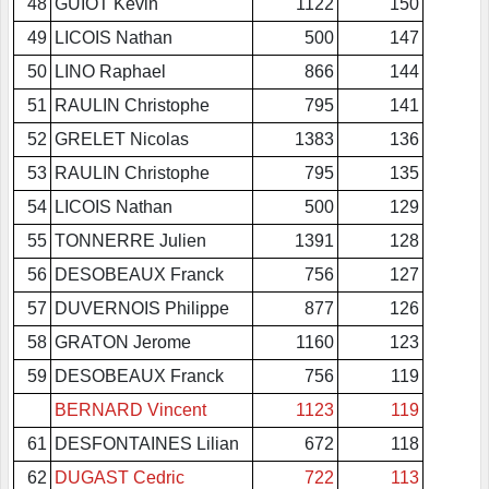
48
GUIOT Kevin
1122
150
49
LICOIS Nathan
500
147
50
LINO Raphael
866
144
51
RAULIN Christophe
795
141
52
GRELET Nicolas
1383
136
53
RAULIN Christophe
795
135
54
LICOIS Nathan
500
129
55
TONNERRE Julien
1391
128
56
DESOBEAUX Franck
756
127
57
DUVERNOIS Philippe
877
126
58
GRATON Jerome
1160
123
59
DESOBEAUX Franck
756
119
BERNARD Vincent
1123
119
61
DESFONTAINES Lilian
672
118
62
DUGAST Cedric
722
113