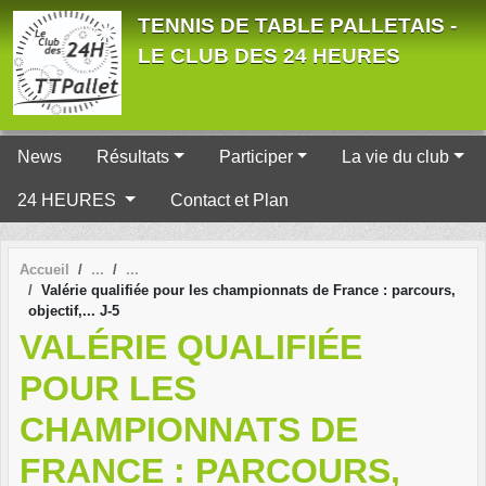
Panneau de gestion des cookies
TENNIS DE TABLE PALLETAIS -
LE CLUB DES 24 HEURES
News
Résultats
Participer
La vie du club
24 HEURES
Contact et Plan
Accueil
Valérie qualifiée pour les championnats de France : parcours,
objectif,... J-5
VALÉRIE QUALIFIÉE
POUR LES
CHAMPIONNATS DE
FRANCE : PARCOURS,