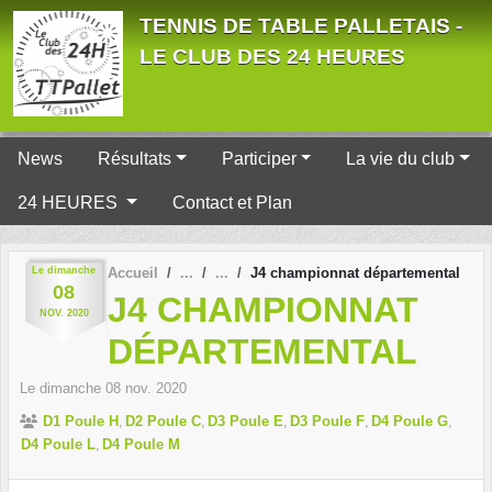
Panneau de gestion des cookies
TENNIS DE TABLE PALLETAIS -
LE CLUB DES 24 HEURES
News
Résultats
Participer
La vie du club
24 HEURES
Contact et Plan
Le
dimanche
Accueil
J4 championnat départemental
08
J4 CHAMPIONNAT
NOV.
2020
DÉPARTEMENTAL
Le
dimanche
08
nov.
2020
D1 Poule H
D2 Poule C
D3 Poule E
D3 Poule F
D4 Poule G
D4 Poule L
D4 Poule M