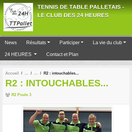
Panneau de gestion des cookies
TENNIS DE TABLE PALLETAIS -
LE CLUB DES 24 HEURES
News
Résultats
Participer
La vie du club
24 HEURES
Contact et Plan
Accueil
R2 : intouchables...
R2 : INTOUCHABLES...
R2 Poule 3