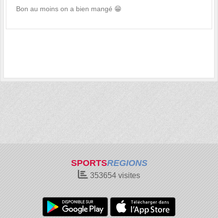
Bon au moins on a bien mangé 😁
SPORTS
REGIONS
353654
visites